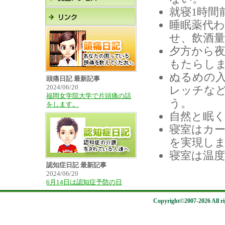
就寝1時間
睡眠薬代
せ、飲酒
夕方から
もたらし
ぬるめの
頭痛日記 最新記事
2024/06/20
レッチな
福岡女学院大学で片頭痛の話
う。
をします。
自然と眠
寝室はカ
を実現し
寝室は温
認知症日記 最新記事
2024/06/20
6月14日は認知症予防の日
Copyright©2007-2026 All rig