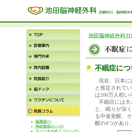
池田脳神経外科TO
不眠症につい
現在、日本に
と推定されてい
は200万人程
不眠症には大
と、眠りが深く
る中途覚醒、そ
脳腫瘍(1)
醒の4つがあり
神経難病(1)～(5)
タバコをやめよう(1)～(7)