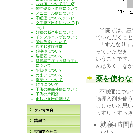
片頭痛について(1)～(2)
慢性硬膜下血腫について
メニエール病について
不眠症について(1)～(2)
クモ膜下出血について(1)
～(2)
当院では、患
妊婦の脳卒中について
ていただくこと
インフルエンザについて
禁煙治療について
「すんなり」
むずむず症候群
っていただき、
熱中症について
脳梗塞について
いうことです。
脂質異常症（高脂血症）
んは多く、なか
について
認知症について
めまいについて
薬を使わな
脳卒中について
頭痛について
子供の頭部外傷について
不眠症につい
子供の片頭痛
眠導入剤を使う
正しい血圧の測り方
ししたいと思い
っすり・すっき
就寝4時間
ない。