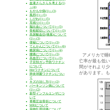
血液さらさらを考える(1)
～(4)
もやもや病(1)～(3)
風邪(1)～(5)
しびれ(1)～(5)
耳鳴り(1)～(5)
脳出血について(1)～(5)
骨粗鬆症について(1)～(3)
高尿酸血症(痛風)について
(1)～(3)
便秘について(1)～(3)
てんかんについて(1)～(6)
糖尿病について(1)～(4)
腰痛について(1)～(3)
アメリカで睡
高血圧について(1)～(3)
亡率が最も低い
子宮頚ガン予防ワクチン
について
間がそれより少
Hibワクチンについて
があります。も
肺炎球菌ワクチンについ
て
キズの治し方(1)～(2)
パーキンソン病について
(1)～(2)
新型インフルエンザにつ
いて
脊椎圧迫骨折について
MRIについて
薬物乱用頭痛について