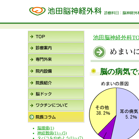
池田脳神経外科TO
脳の病気で
脳腫瘍(1)
神経難病(1)～(5)
タバコをやめよう(1)～(7)