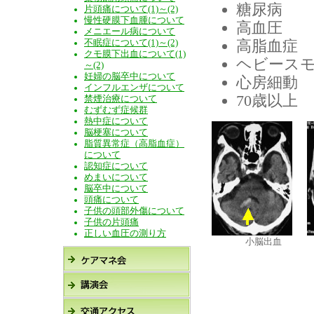
糖尿病
片頭痛について(1)～(2)
慢性硬膜下血腫について
高血圧
メニエール病について
高脂血症
不眠症について(1)～(2)
クモ膜下出血について(1)
ヘビース
～(2)
妊婦の脳卒中について
心房細動
インフルエンザについて
70歳以上
禁煙治療について
むずむず症候群
熱中症について
脳梗塞について
脂質異常症（高脂血症）
について
認知症について
めまいについて
脳卒中について
頭痛について
子供の頭部外傷について
子供の片頭痛
正しい血圧の測り方
小脳出血