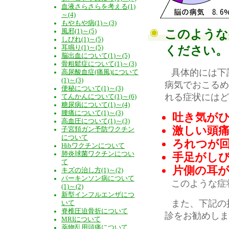
血液さらさらを考える(1)
～(4)
もやもや病(1)～(3)
風邪(1)～(5)
このような
しびれ(1)～(5)
耳鳴り(1)～(5)
ください。
脳出血について(1)～(5)
骨粗鬆症について(1)～(3)
具体的には下
高尿酸血症(痛風)について
(1)～(3)
病気でおこるめ
便秘について(1)～(3)
れる症状にはど
てんかんについて(1)～(6)
糖尿病について(1)～(4)
腰痛について(1)～(3)
吐き気が
高血圧について(1)～(3)
激しい頭
子宮頚ガン予防ワクチン
について
ろれつが
Hibワクチンについて
肺炎球菌ワクチンについ
手足がし
て
片側の耳
キズの治し方(1)～(2)
パーキンソン病について
このような症
(1)～(2)
新型インフルエンザにつ
また、下記の
いて
脊椎圧迫骨折について
診をお勧めしま
MRIについて
薬物乱用頭痛について